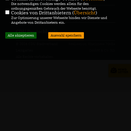
Die notwendigen Cookies werden allein für den
ordnungsgemäßen Gebrauch der Webseite benötigt.
Cookies von Drittanbietern (
Übersicht
)
CDU Baden-Württemberg
Zur Optimierung unserer Webseite binden wir Dienste und
Angebote von Drittanbietern ein.
CDU Deutschlands
Alle akzeptieren
Auswahl speichern
© 2026 CDU Stadtverband
Realisation: Sharkness Media
Leingarten
GmbH & Co. KG
Alle Rechte vorbehalten.