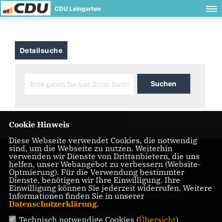
CDU Leingarten
Detailsuche
Cookie Hinweis
Diese Webseite verwendet Cookies, die notwendig
sind, um die Webseite zu nutzen. Weiterhin
verwenden wir Dienste von Drittanbietern, die uns
Homepage des CDU Stadtverbandes in Leingarten
helfen, unser Webangebot zu verbessern (Website-
Optmierung). Für die Verwendung bestimmter
Dienste, benötigen wir Ihre Einwilligung. Ihre
Einwilligung können Sie jederzeit widerrufen. Weitere
Informationen finden Sie in unserer
IMPRESSUM
DATENSCHUTZ
KONTAKT
Datenschutzerklärung
.
CDU-Kreisverband Heilbronn
Technisch notwendige Cookies (
Übersicht
)